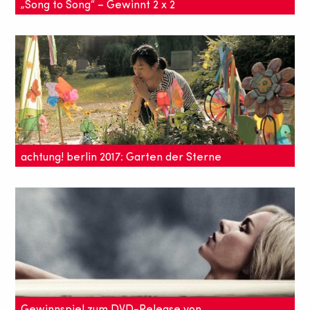
„Song to Song“ – Gewinnt 2 x 2
Kinokarten
Eine besondere musikalische Kinoerfahrung,
zwischen authentischem Lebensgefühl und
rauschhafter Inszenierung.
achtung! berlin 2017: Garten der Sterne
– über den berühmtesten Friedhof
Berlins
Eine Dokumentation über einen Friedhof auf dem
Trauer und Schweigen nebensächlich sind.