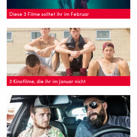
Diese 3 Filme solltet ihr im Februar
gesehen haben
Februar ist Kino-Monat – von der Berlinale zu den
Oscars. Hier unsere 3 Tipps für euch.
3 Kinofilme, die ihr im Januar nicht
verpassen dürft
Die Oscars rücken näher, was heißt: Es kommen
viele langerwartetet Hochkaräter ins Kino. Das sind
unsere Kinotipps im Januar!