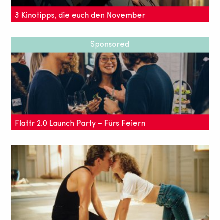
3 Kinotipps, die euch den November
versüßen
Sponsored
Es wird nun immer schneller dunkel – also nichts wie
rein ins Kino, da ist es wenigstens warm! Mit
unseren 3 Kinotipps für November, wisst ihr auch
schon was sehenswert ist.
Flattr 2.0 Launch Party – Fürs Feiern
belohnt werden
Mit Flattr könnt ihr die Schöpfer eurer
Lieblingsinhalte in Form einer Spende
wertschätzen. Wir waren bei der Flattr 2.0 Launch
Party in Berlin dabei!