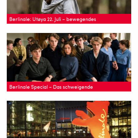
Berlinale: Utøya 22. Juli – bewegendes
Drama
Dieser Wettbewerbsfilm schockt alle auf der
Berlinale – die Zuschauer erleben das Attentat auf
der norwegischen Insel Utøya in Echtzeit und nur
einem Take.
Berlinale Special – Das schweigende
Klassenzimmer
In die Kategorie "Berlinale Special" wählt
Festivaldirektor Dieter Kosslick was er für
außergewöhnlich und besonders befindet und wir
durften daran teilhaben.