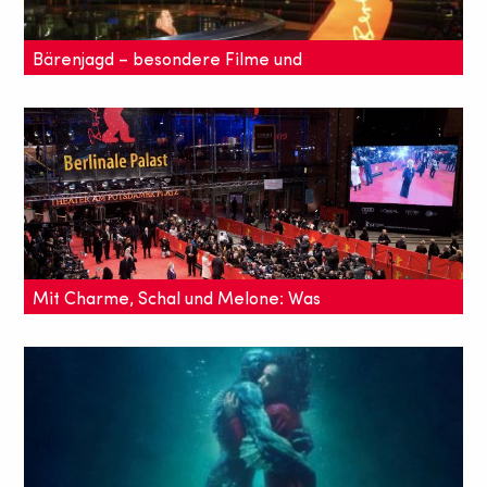
Bärenjagd – besondere Filme und
eisiges Wetter
"Jedes Jahr stellen meine französischen Kollegen die
gleiche Frage: „Pourquoi fait-il si froid ici?“ Warum
ist es so kalt?"
Mit Charme, Schal und Melone: Was
die Berlinale ausmacht
Die Berlinale hat viele "Spezialitäten" zu bieten.
Eisige Kälte ist eine davon.