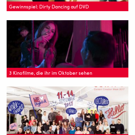
Gewinnspiel: Dirty Dancing auf DVD
und Bluray
Vor 30 Jahren kam Dirty Dancing zum ersten Mal in
deutsche Kinos. Zum Jubiläum verlosen wir hier 2 x
Dirty Dancing DVD's und 1 x Bluray.
3 Kinofilme, die ihr im Oktober sehen
solltet
Passend zur kälter werdenden Jahreszeit haben wir
euch hier unsere Top 3 Kinotipps für Oktober
zusammengestellt.