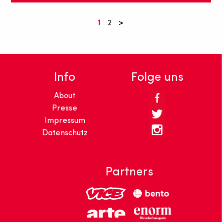
2
1
2
>
Unsere YouTube-Empfehlungen gehen in die
nächste Runde: Wir stellen euch fünf tolle YouTube-
Kanäle vor.
Info
Folge uns
About
Presse
Impressum
Datenschutz
Partners