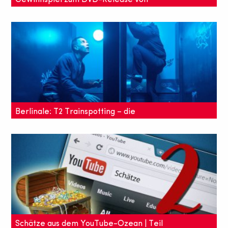
Gewinnspiel zum DVD-Release von
„SHUT IN“ mit Noamie Watts
Lust auf einen Psychothriller, der das Blut in den
Adern gefrieren lässt? Dann macht mit beim
Gewinnspiel - wir verlosen 2 DVDs von SHUT IN!
Berlinale: T2 Trainspotting – die
Fortsetzung des Klassikers
T2 Trainspotting von Danny Boyle läuft derzeit im
Wettbewerb der Berlinale 2017 und ist bereits seit
27. Januar im Kino.
Schätze aus dem YouTube-Ozean | Teil