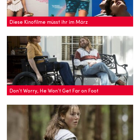
Diese Kinofilme müsst ihr im März
sehen!
Diesen Monat gibt es zwei gute Gründe ins Kino zu
gehen: Die Osterzeit beginnt und die Oscarzeit läuft
in Hochtouren: Das sind unsere Kinotipps im März!
Don’t Worry, He Won’t Get Far on Foot
– Gus van Sant Film auf der Berlinale
Kein Drama trotz schwerwiegender Themen wie
Alkoholismus und einem plötzlichen Leben im
Rollstuhl – ein Film über das Leben des Cartoonisten
John Callahan.