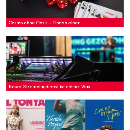
Casino ohne Oasis – Finden einer
sicheren Website
Neuer Streamingdienst ist online: Was
ist bei afsplus anders?
Auf afsplus gibt es Streams zu ganz verschiedenen
Themen aus dem modernen Online-Marketing, die
man zeitunabhängig schauen kann.