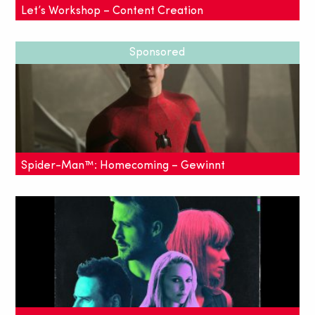
Let’s Workshop – Content Creation
Week 2017
Sponsored
Am 11. September organisieren wir eine Woche
voller Workshops, Lightning Talks und Panel-
Diskussionen - die Content Creation Week in der
Blogfabrik.
Spider-Man™: Homecoming – Gewinnt
eine Reise nach New York mit
Lieferheld
Anlässlich des Kinostarts von Spider-Man
Homecoming verlost Lieferheld eine Reise nach
New York für zwei Personen und andere tolle
Preise!