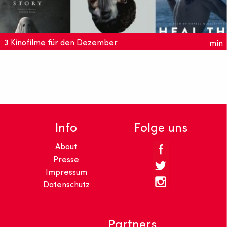
3 Kinofilme für den Dezember
min
Unsere Kino-Tipps bieten eine hervorragende Ergänzung
(oder einen Ersatz) zum weihnachtlichen Treiben.
Info
Folge uns
About
Presse
Impressum
Datenschutz
Partners