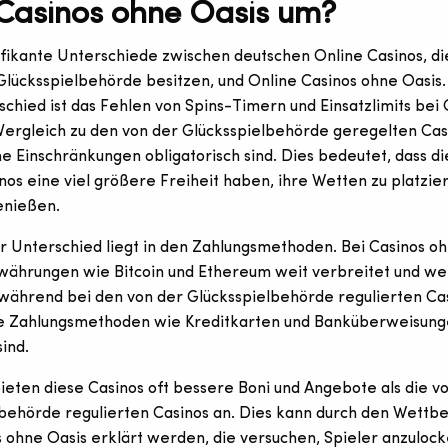
Casinos ohne Oasis um?
nifikante Unterschiede zwischen deutschen Online Casinos, di
Glücksspielbehörde besitzen, und Online Casinos ohne Oasis.
chied ist das Fehlen von Spins-Timern und Einsatzlimits bei 
Vergleich zu den von der Glücksspielbehörde geregelten Casi
e Einschränkungen obligatorisch sind. Dies bedeutet, dass die
nos eine viel größere Freiheit haben, ihre Wetten zu platzie
enießen.
r Unterschied liegt in den Zahlungsmethoden. Bei Casinos o
währungen wie Bitcoin und Ethereum weit verbreitet und we
während bei den von der Glücksspielbehörde regulierten Ca
lle Zahlungsmethoden wie Kreditkarten und Banküberweisung
sind.
bieten diese Casinos oft bessere Boni und Angebote als die v
lbehörde regulierten Casinos an. Dies kann durch den Wettb
 ohne Oasis erklärt werden, die versuchen, Spieler anzulock