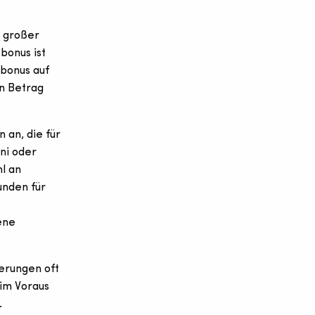
n großer
bonus ist
hbonus auf
en Betrag
an, die für
ni oder
l an
unden für
ene
erungen oft
 im Voraus
.