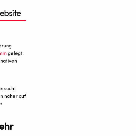
ebsite
erung
amm
gelegt.
rnativen
versucht
n näher auf
e
ehr