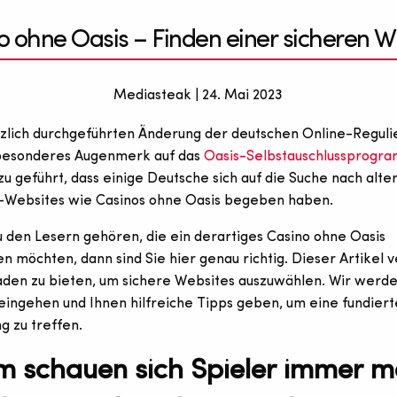
o ohne Oasis – Finden einer sicheren W
Mediasteak | 24. Mai 2023
rzlich durchgeführten Änderung der deutschen Online-Reguli
besonderes Augenmerk auf das
Oasis-Selbstauschlussprogr
zu geführt, dass einige Deutsche sich auf die Suche nach alte
l-Websites wie Casinos ohne Oasis begeben haben.
 den Lesern gehören, die ein derartiges Casino ohne Oasis
n möchten, dann sind Sie hier genau richtig. Dieser Artikel 
aden zu bieten, um sichere Websites auszuwählen. Wir werde
eingehen und Ihnen hilfreiche Tipps geben, um eine fundiert
g zu treffen.
 schauen sich Spieler immer m