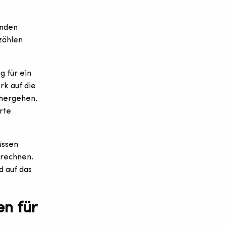
unden
zählen
g für ein
rk auf die
nhergehen.
erte
üssen
 rechnen.
d auf das
n für