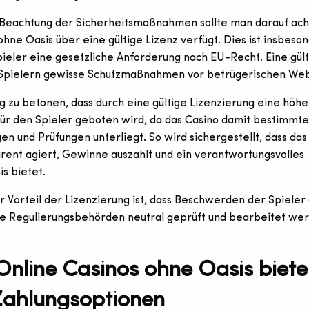
Beachtung der Sicherheitsmaßnahmen sollte man darauf ach
ohne Oasis über eine gültige Lizenz verfügt. Dies ist insbeso
ieler eine gesetzliche Anforderung nach EU-Recht. Eine gült
 Spielern gewisse Schutzmaßnahmen vor betrügerischen Web
tig zu betonen, dass durch eine gültige Lizenzierung eine höh
für den Spieler geboten wird, da das Casino damit bestimmt
en und Prüfungen unterliegt. So wird sichergestellt, dass das 
rent agiert, Gewinne auszahlt und ein verantwortungsvolles
is bietet.
r Vorteil der Lizenzierung ist, dass Beschwerden der Spieler
e Regulierungsbehörden neutral geprüft und bearbeitet we
Online Casinos ohne Oasis biet
 Zahlungsoptionen