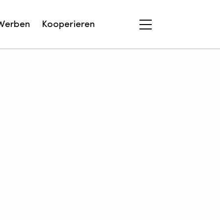
Werben
Kooperieren