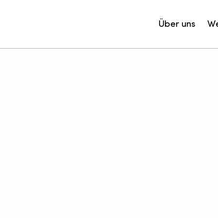
Über uns
W