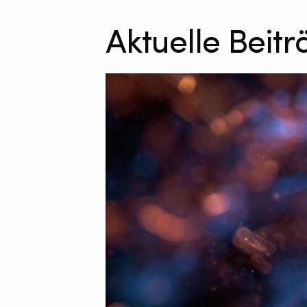
Aktuelle Beit