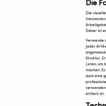
Die F
Die visuelle
Inkonsiste
Arbeitgeber
Daher ist e
Verwende du
Jeder Artike
angemessen
Struktur. 
Listen, um 
machen. Es 
auch eine g
professione
verwenden,
einfach ist.
Techn