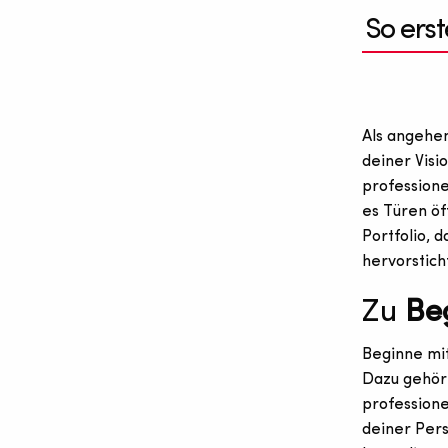
So erst
Als angehen
deiner Visi
professione
es Türen öf
Portfolio, 
hervorstich
Zu
Be
Beginne mi
Dazu gehöre
professione
deiner Pers