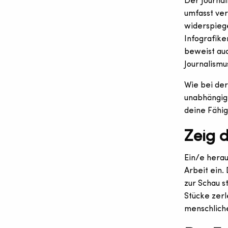
Der Journal
umfasst ver
widerspiege
Infografike
beweist au
Journalismu
Wie bei der
unabhängig 
deine Fähig
Zeig 
Ein/e herau
Arbeit ein.
zur Schau s
Stücke zerl
menschliche