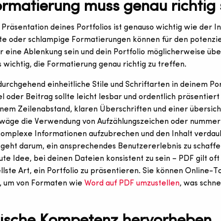
ormatierung muss genau richtig 
 Präsentation deines Portfolios ist genauso wichtig wie der In
nte oder schlampige Formatierungen können für den potenzie
 eine Ablenkung sein und dein Portfolio möglicherweise übe
s wichtig, die Formatierung genau richtig zu treffen.
rchgehend einheitliche Stile und Schriftarten in deinem Port
l oder Beitrag sollte leicht lesbar und ordentlich präsentiert 
em Zeilenabstand, klaren Überschriften und einer übersich
Erwäge die Verwendung von Aufzählungszeichen oder nummer
komplexe Informationen aufzubrechen und den Inhalt verdaul
geht darum, ein ansprechendes Benutzererlebnis zu schaffen.
ute Idee, bei deinen Dateien konsistent zu sein – PDF gilt oft 
llste Art, ein Portfolio zu präsentieren. Sie können Online-T
 um von Formaten wie
Word auf PDF umzustellen
, was schne
ische Kompetenz hervorheben