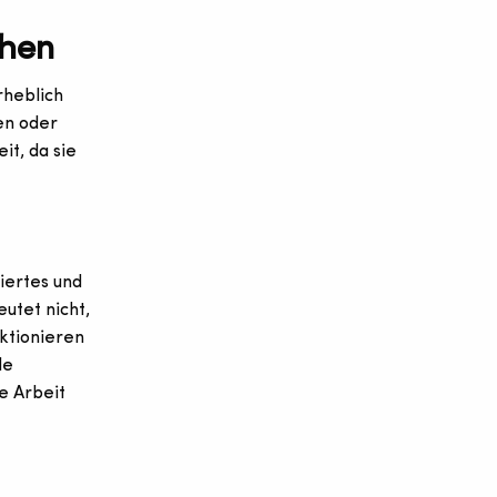
ehen
rheblich
en oder
it, da sie
siertes und
utet nicht,
ktionieren
le
e Arbeit