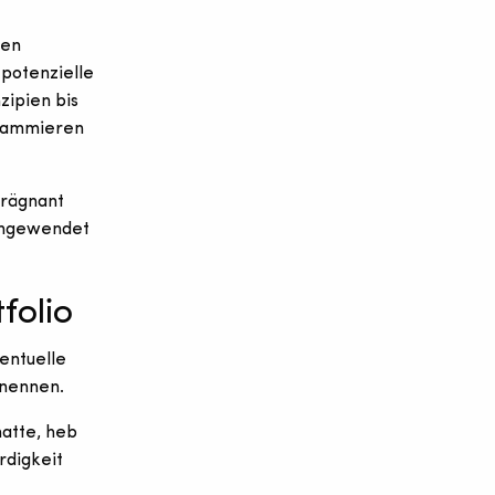
den
 potenzielle
zipien bis
rammieren
prägnant
 angewendet
folio
entuelle
 nennen.
hatte, heb
rdigkeit