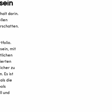
sein
halt darin.
llen
rschatten.
folio.
sein, mit
tlichen
ierten
icher zu
 Es ist
als die
ools
ll und