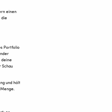
ern einen
 die
s Portfolio
ender
n deine
ur Schau
ng und hält
e Menge.