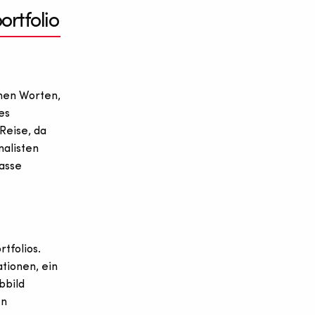
ortfolio
inen Worten,
es
 Reise, da
nalisten
Masse
tfolios.
tionen, ein
bbild
en