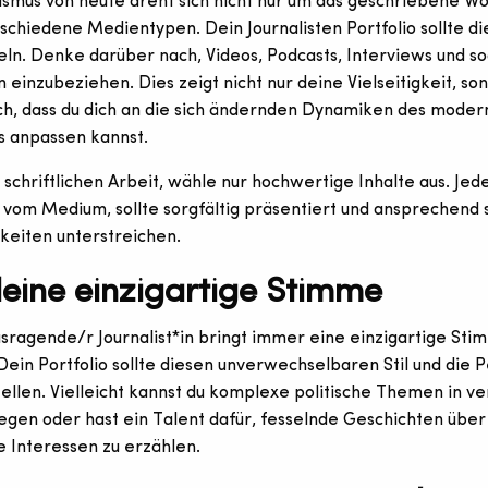
ismus von heute dreht sich nicht nur um das geschriebene Wo
schiedene Medientypen. Dein Journalisten Portfolio sollte die
ln. Denke darüber nach, Videos, Podcasts, Interviews und s
n einzubeziehen. Dies zeigt nicht nur deine Vielseitigkeit, so
ch, dass du dich an die sich ändernden Dynamiken des mode
s anpassen kannst.
 schriftlichen Arbeit, wähle nur hochwertige Inhalte aus. Jede
vom Medium, sollte sorgfältig präsentiert und ansprechend 
keiten unterstreichen.
deine einzigartige Stimme
sragende/r Journalist*in bringt immer eine einzigartige Stim
 Dein Portfolio sollte diesen unverwechselbaren Stil und die 
tellen. Vielleicht kannst du komplexe politische Themen in ve
egen oder hast ein Talent dafür, fesselnde Geschichten über
 Interessen zu erzählen.