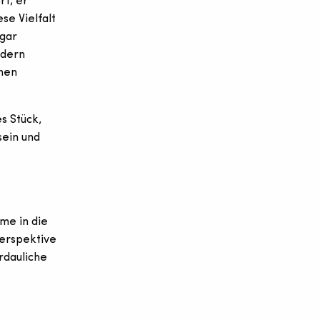
rt; er
se Vielfalt
ogar
ndern
rnen
s Stück,
sein und
me in die
Perspektive
rdauliche