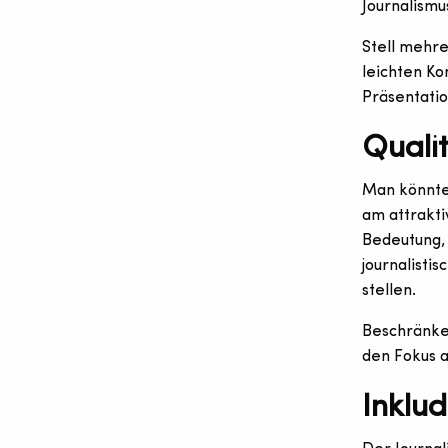
Journalismu
Stell mehre
leichten Ko
Präsentatio
Quali
Man könnte 
am attrakti
Bedeutung, 
journalistis
stellen.
Beschränke 
den Fokus a
Inklud