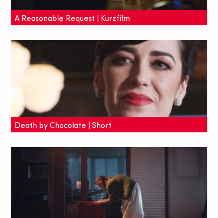
A Reasonable Request | Kurzfilm
Der Kurzfilm geht der Frage nach "Wie weit würden
wir für Geld gehen?" und zeigt Grenzen und
persönliche Konflikte auf.
Death by Chocolate | Short
Dieser großartige Kurzfilm erzählt die Geschichte
einer ehemaligen Schauspielerin, die für ihren
perfekt inszenierten Abgang einen Auftragskiller
engagiert hat.