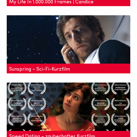
My Life In 1.000.000 Frames | Candice
Drouet
Candice Drouet lässt in "1.000.000 Frames"
fantasievolle Filmkompilationen entstehen.
Sunspring – Sci-Fi-Kurzfilm
Das Drehbuch dieses Kurzfilms stammt komplett aus
der Feder einer künstlichen Intelligenz.
Speed Dating – zauberhafter Kurzfilm