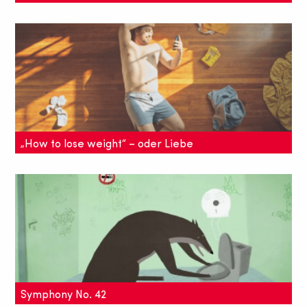
In einer quasi endlosen Kamerafahrt gleiten wir von
einem Bild ins nächste, dabei schieben sich die
urbanen Aufnahmenim Video ohne Schnitte
ineinander
„How to lose weight“ – oder Liebe
einmal anders
Abnehmen. Ein großes Thema zum Frühlingsanfang
- auch im Kurzfilm "How to lose weight in 4 easy
steps" - aber darüber hinaus geht es noch um die
Liebe.
Symphony No. 42