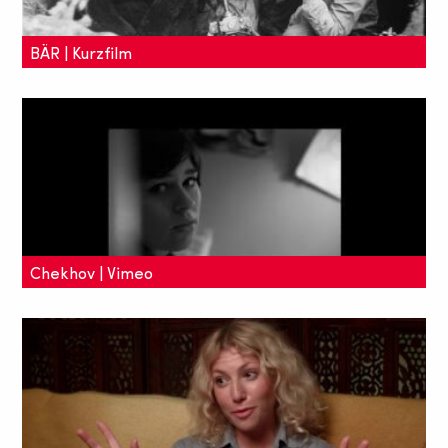
BÄR | Kurzfilm
Für seinen Animationsfilm hat Pascal Flörks einen
ungewöhnlichen Weg der
Vergangenheitsbewältigung gewählt.
Chekhov | Vimeo
Jack ruft seine Schwester an und bittet sie, sein
Chekhov-Buch rauszusuchen. Denn er hat
vergessen, was seine Ex-Freundin in die Widmung
geschrieben hat...