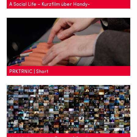
A Social Life – Kurzfilm über Handy-
Sucht
Meredith sieht gut aus, treibt regelmäßig Sport,
ernährt sich gesund und geht gerne aus. Doch das
vermeintlich tolle Leben lebt sie nur für ihre
Follower.
PRKTRNIC | Short
David Guetta, Calvin Harris und Avicii können
einpacken. Der neue Trend am Electrohimmel ist
knackig, würzig und hat zwei Enden.