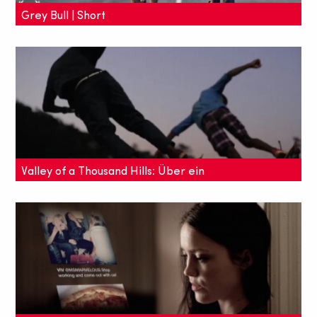
Grey Bull | Short
"Grey Bull" ist ein beeindruckender Kurzfilm über
kulturelle Identität und den Wert von Traditionen.
Valley of a Thousand Hills: Über ein
Skate-Camp in Südafrika
Eine Kurzdoku über das in Südafrika gebaute Indigo-
Skate-Camp und die dortige erste Skate-
Generation.