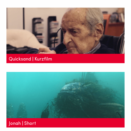
Kotzende Füchse, Operetten singende Pinguine und
ein Lama, das Tandem fährt - nur ein paar Szenen
aus dem fabelhaften Kurzfilm.
Quicksand | Kurzfilm
Lance Oppenheims traurigschöner Kurzfilm
"Quicksand" erzählt vom Leben seines Vaters,
welcher in den letzten Jahren seine Erinnerungen
verloren hatte.
Jonah | Short