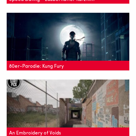
in Stop-Motion-Technik
Ava ist Single und sucht auf einer Speed-Dating-
Veranstaltung die große Liebe. Dort trifft sie jedoch
auf jede Menge schräge Charaktere.
80er-Parodie: Kung Fury
Der 80er-Parodie "Kung Fury" ist sicher der
verrückteste Kung-Fu-Film, den ihr je gesehen habt.
An Embroidery of Voids