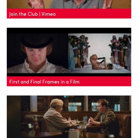
Join the Club | Vimeo
Das kreative Loch kennen bestimmt viele. Will man
es aber auch noch auf's Brot geschmiert
bekommen, indem man einem professionellen Club
beitritt?
First and Final Frames in a Film
Filmemacher, Video-Essayist und Supercutter Jacob
T. Swinney hat die ersten und letzten Film-Szenen
in einem zweigeteilten Bild einander gegenüber
gestellt.