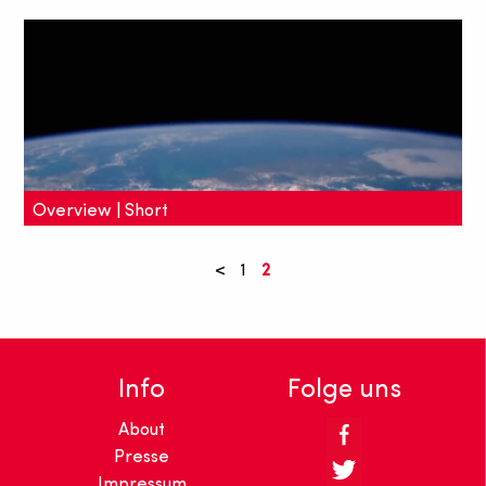
Der beeindruckende Kurzfilm "Jonah" lief auf dem
Sundance Festival und ist nach "Robots of Brixton"
das zweite weltweit erfolgreiche Werk von Kibwe
Tavares.
Overview | Short
Fünf Astronauten berichten von ihrer
<
1
2
beneidenswerten Erfahrung, bei der sie die Erde
erstmals von "außen" sahen und den Overview-
Effekt erlebten.
Info
Folge uns
About
Presse
Impressum