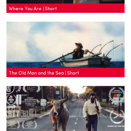
Where You Are | Short
Eine Mutter spielt Verstecken mit ihrem Sohn - und
kann ihn plötzlich nicht mehr finden. Im Kurzfilm
"Where You Are" wird dieser Albtraum Wirklichkeit.
The Old Man and the Sea | Short
Ein einzigartiger Kurzfilm über Hemingways
bekannteste Novelle.