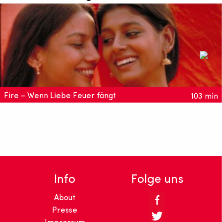
Fire – Wenn Liebe Feuer fängt
103 min
Der poetische und bildgewaltige Film würdigt die Frauen
Indiens.
Info
Folge uns
About
Presse