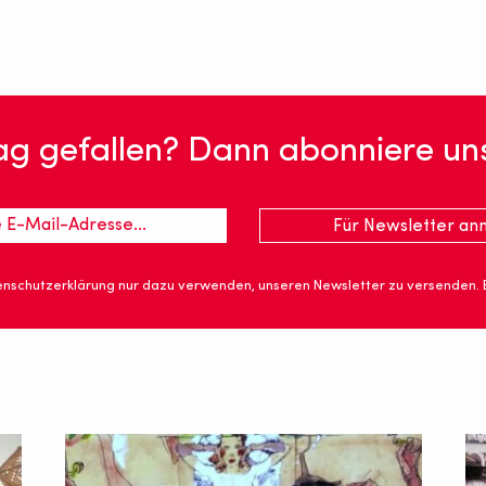
rag gefallen? Dann abonniere un
nschutzerklärung nur dazu verwenden, unseren Newsletter zu versenden.