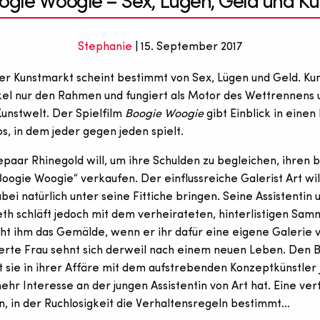
ogie Woogie – Sex, Lügen, Geld und Ku
Stephanie
| 15. September 2017
r Kunstmarkt scheint bestimmt von Sex, Lügen und Geld. Kuns
el nur den Rahmen und fungiert als Motor des Wettrennens 
Kunstwelt. Der Spielfilm
Boogie Woogie
gibt Einblick in einen
, in dem jeder gegen jeden spielt.
epaar Rhinegold will, um ihre Schulden zu begleichen, ihren
oogie Woogie“ verkaufen. Der einflussreiche Galerist Art wil
ei natürlich unter seine Fittiche bringen. Seine Assistentin 
eth schläft jedoch mit dem verheirateten, hinterlistigen Sam
cht ihm das Gemälde, wenn er ihr dafür eine eigene Galerie v
ierte Frau sehnt sich derweil nach einem neuen Leben. Den 
t sie in ihrer Affäre mit dem aufstrebenden Konzeptkünstler 
ehr Interesse an der jungen Assistentin von Art hat. Eine ver
on, in der Ruchlosigkeit die Verhaltensregeln bestimmt…