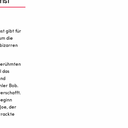
nst
t gibt für
um die
 bizarren
 berühmten
l das
und
mler Bob.
erschafft.
Beginn
Joe, der
trackte