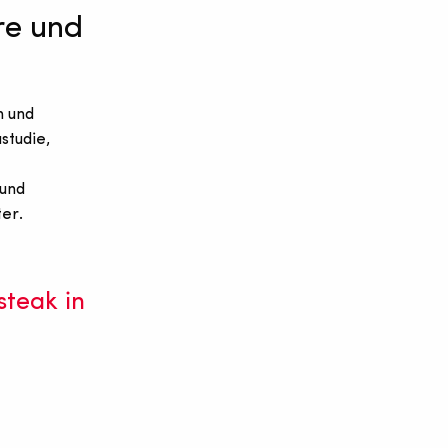
re und
n und
studie,
 und
er.
teak in