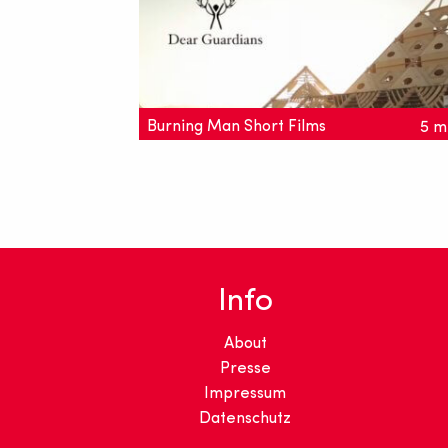
Burning Man Short Films
5 m
Diese zwei Kurzfilme drehen sich um das
spirituelle Zentrum des Festivals. Den
heiligen "Temple", an dem Besucher
Erinnerungen niederschreiben und in
Einklang kommen.
Info
About
Presse
Impressum
Datenschutz