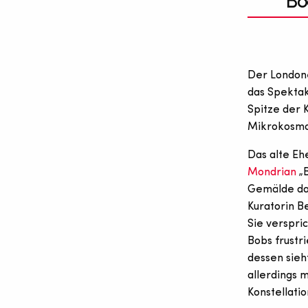
Bo
Der Londone
das Spektak
Spitze der 
Mikrokosmos
Das alte Eh
Mondrian
„B
Gemälde dab
Kuratorin B
Sie verspri
Bobs frustr
dessen sieh
allerdings m
Konstellati