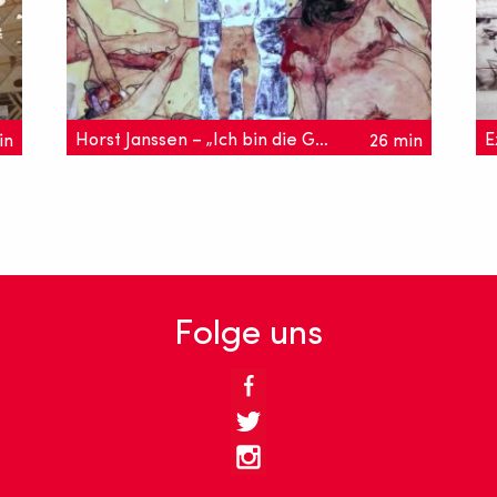
Horst Janssen – „Ich bin die Gnade Gottes“
E
in
26 min
"Alles ist aus Erotika, aus allen Löchern
B
guckt Sexus raus." Das Porträt zeigt den
H
Künstler Horst Janssen, seine Werke und
M
seine Musen.
Folge uns