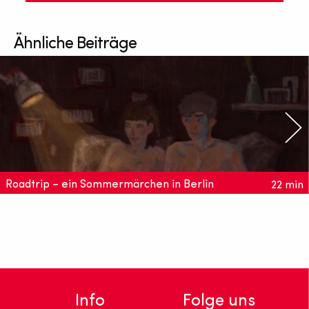
Ähnliche Beiträge
Roadtrip – ein Sommermärchen in Berlin
22 min
Der Kurzfilm zeigt einen jungen Träumer, der zwischen
großen Lebensfragen und vielen Zigaretten nicht zum
Schlafen kommt.
Info
Folge uns