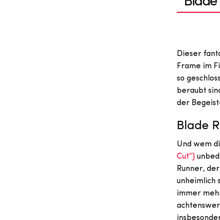
Blade 
Dieser fant
Frame im Fil
so geschloss
beraubt sin
der Begeist
Blade R
Und wem die
Cut“)
unbedi
Runner, der
unheimlich 
immer mehr
achtenswer
insbesonder