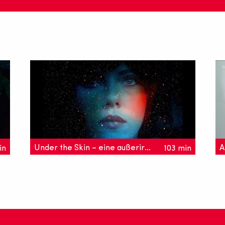
Under the Skin – eine außerirdische Verführung
in
103 min
In Under the Skin kommt ein Wesen aus
S
einer anderen Welt (Scarlett Johansson)
e
auf die Erde, um einsame Männer zu
w
verführen. Doch schon bald wird sie
S
unvorsichtig.