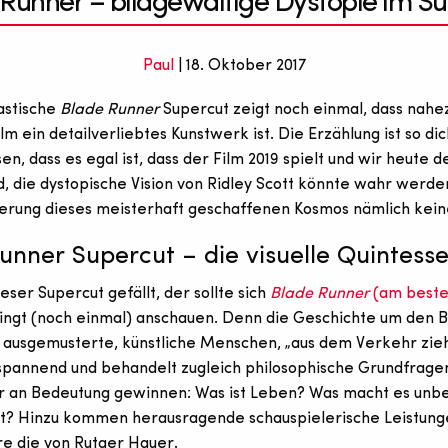
Runner – bildgewaltige Dystopie im S
Paul
| 18. Oktober 2017
astische
Blade Runner
Supercut zeigt noch einmal, dass nahe
m ein detailverliebtes Kunstwerk ist. Die Erzählung ist so dic
en, dass es egal ist, dass der Film 2019 spielt und wir heute de
d, die dystopische Vision von Ridley Scott könnte wahr werden
erung dieses meisterhaft geschaffenen Kosmos nämlich kein
unner Supercut – die visuelle Quintess
ser Supercut gefällt, der sollte sich
Blade Runner
(am besten
ngt (noch einmal) anschauen. Denn die Geschichte um den B
 ausgemusterte, künstliche Menschen, „aus dem Verkehr ziehen
spannend und behandelt zugleich philosophische Grundfragen
 an Bedeutung gewinnen: Was ist Leben? Was macht es unbe
t? Hinzu kommen herausragende schauspielerische Leistung
e die von Rutger Hauer.