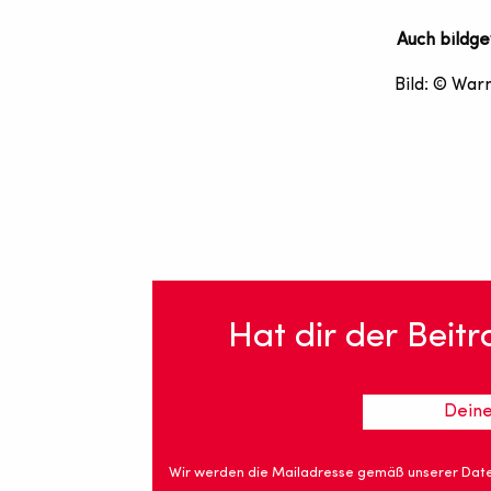
Auch bildge
Bild: © War
Hat dir der Beit
Wir werden die Mailadresse gemäß unserer Date