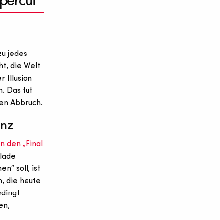
upercut
zu jedes
ht, die Welt
r Illusion
. Das tut
en Abbruch.
enz
 den „Final
lade
“ soll, ist
, die heute
dingt
en,