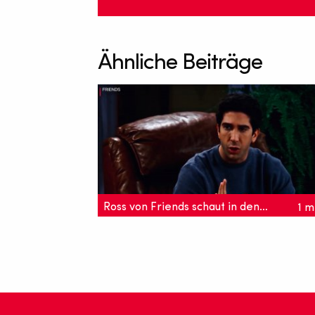
Ähnliche Beiträge
Ross von Friends schaut in den Black Mirror
1 m
Jetzt werden selbst unsere allseits
geliebten Friends spooky! Denn was bei
Ross wie ein Witz wirkt, wird in Black
Mirror real.