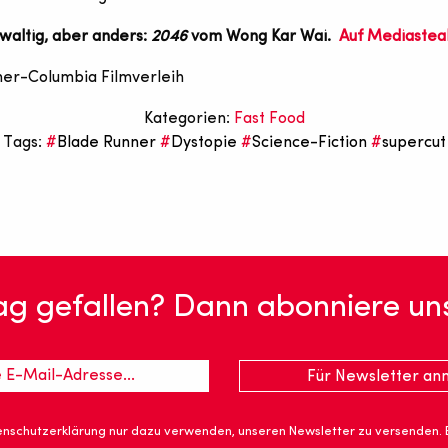
waltig, aber anders:
2046
vom Wong Kar Wai.
Auf Mediastea
ner-Columbia Filmverleih
Kategorien:
Fast Food
Tags:
Blade Runner
Dystopie
Science-Fiction
supercut
rag gefallen? Dann abonniere un
nschutzerklärung nur dazu verwenden, unseren Newsletter zu versenden.