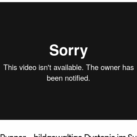
r Supercut
from
Adrian Conlon - Editor
on
Vimeo
.