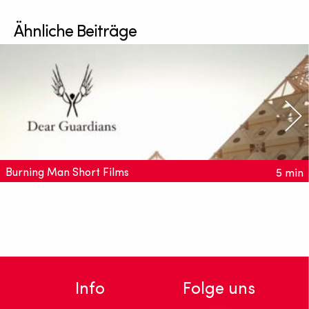
Ähnliche Beiträge
Burning Man Short Films
5 min
Diese zwei Kurzfilme drehen sich um das spirituelle
Zentrum des Festivals. Den heiligen "Temple", an dem
Besucher Erinnerungen niederschreiben und in Einklang
kommen.
Info
Folge uns