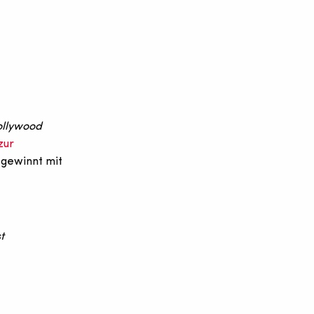
llywood
zur
 gewinnt mit
t