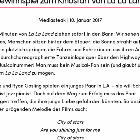
ewinnspiel zum Kinostart von La La La
Mediasteak | 10. Januar 2017
 Minuten von
La La Land
ziehen sofort in den Bann: Wir sehen
les, Menschen sitzen hinter dem Steuer, die Sonne strahlt au
nn plötzlich springen die Fahrer und Fahrerinnen aus ihren A
 durchchoreographierte Tanzeinlage quer über den Highway 
usicalnummer! Man muss kein Musical-Fan sein (und glaubt un
 um
La La Land
zu mögen.
nd Ryan Gosling spielen ein junges Paar in L.A. – sie will Sc
ist Jazzpianist. Doch auf dem Weg zum Erfolg muss das Paar
gen treffen, die ihre junge Liebe gefährden könnten. So bes
der prägenden Melodie des Films auch:
City of stars
Are you shining just for me
City of stars