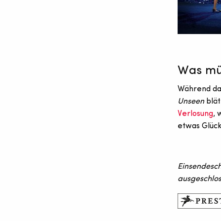
Was müs
Während das
Unseen
blät
Verlosung
, 
etwas Glück
Einsendeschl
ausgeschlos