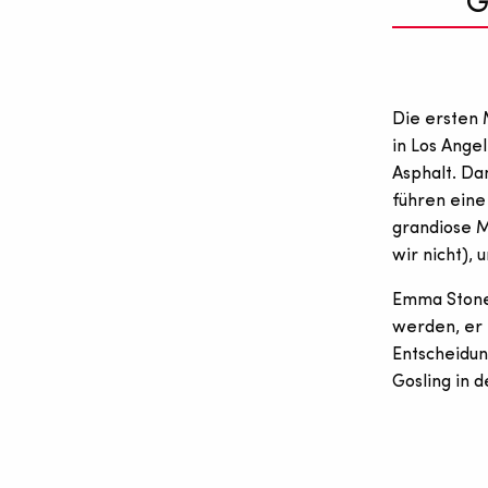
G
Die ersten
in Los Ange
Asphalt. Da
führen eine
grandiose M
wir nicht),
Emma Stone u
werden, er 
Entscheidun
Gosling in 