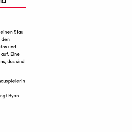
nd
 einen Stau
f den
utos und
auf. Eine
s, das sind
hauspielerin
ingt Ryan