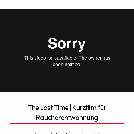
The Last Time
from
Christine Hooper
on
Vimeo
.
The Last Time | Kurzfilm für
Raucherentwöhnung