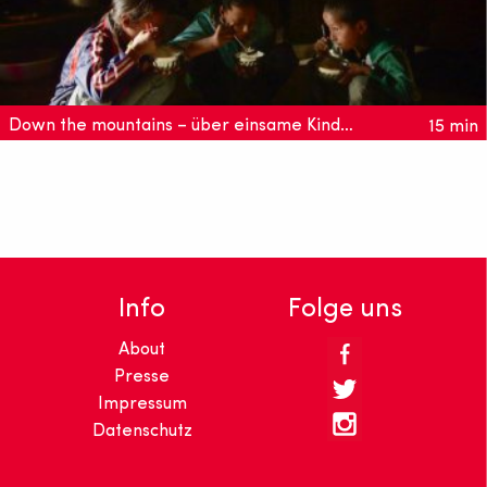
Down the mountains – über einsame Kinder in China
15 min
Bewegende Doku über drei Kinder, die von ihren Eltern
zurück gelassen wurden. Tolle Kamera und großartige
Drohnenaufnahmen!
Info
Folge uns
About
Presse
Impressum
Datenschutz