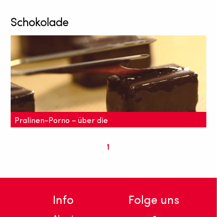
Schokolade
Pralinen-Porno – über die
Schokoladenherstellung
1
Dass die Verarbeitung von Kakaobohnen zu Pralinen
eine wahre Kunst sein kann, zeigt dieses Video über
Schokoladenherstellung. Ein wahrer Pralinen-
Porno!
Info
Folge uns