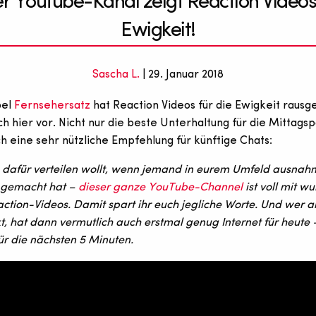
er Youtube-Kanal zeigt Reaction Videos 
Ewigkeit!
Sascha L.
| 29. Januar 2018
pel
Fernsehersatz
hat Reaction Videos für die Ewigkeit rausg
uch hier vor. Nicht nur die beste Unterhaltung für die Mittags
h eine sehr nützliche Empfehlung für künftige Chats:
ob dafür verteilen wollt, wenn jemand in eurem Umfeld ausna
g gemacht hat –
dieser ganze YouTube-Channel
ist voll mit w
ction-Videos. Damit spart ihr euch jegliche Worte. Und wer al
t, hat dann vermutlich auch erstmal genug Internet für heute 
ür die nächsten 5 Minuten.