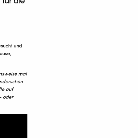
für die
esucht und
pause,
hmsweise mal
underschön
le auf
– oder