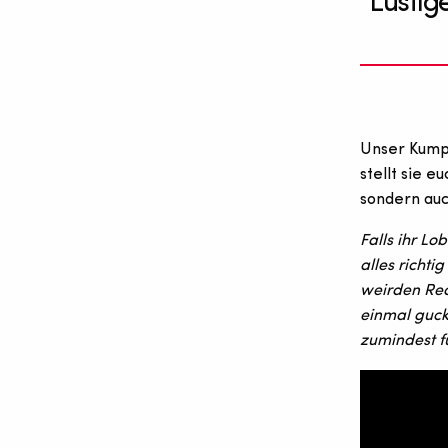
Lustig
Unser Kum
stellt sie e
sondern auc
Falls ihr L
alles richti
weirden Rea
einmal guck
zumindest f